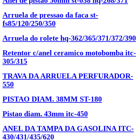
Anel de pistao 50mm st-038 hq-268/371
Arruela de pressao da faca st-
fs85/120/250/350
Arruela do rolete hq-362/365/371/372/390
Retentor c/anel ceramico motobomba itc-
305/315
TRAVA DA ARRUELA PERFURADOR-
550
PISTAO DIAM. 38MM ST-180
Pistao diam. 43mm itc-450
ANEL DA TAMPA DA GASOLINA ITC-
430/431/435/620