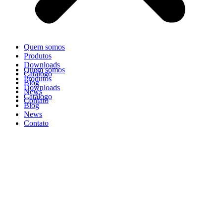
Quem somos
Produtos
Downloads
Quem somos
Catálogo
Produtos
Blog
Downloads
News
Catálogo
Contato
Blog
News
Contato